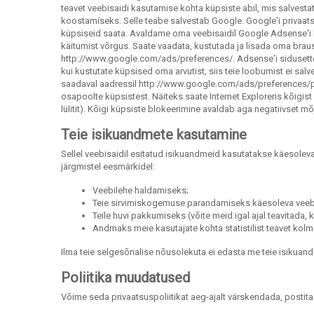
teavet veebisaidi kasutamise kohta küpsiste abil, mis salvest
koostamiseks. Selle teabe salvestab Google. Google'i privaats
küpsiseid saata. Avaldame oma veebisaidil Google Adsense'i h
käitumist võrgus. Saate vaadata, kustutada ja lisada oma brau
http://www.google.com/ads/preferences/. Adsense'i sidusett
kui kustutate küpsised oma arvutist, siis teie loobumist ei s
saadaval aadressil http://www.google.com/ads/preferences/plu
osapoolte küpsistest. Näiteks saate Internet Exploreris kõigist
lülitit). Kõigi küpsiste blokeerimine avaldab aga negatiivset m
Teie isikuandmete kasutamine
Sellel veebisaidil esitatud isikuandmeid kasutatakse käesolev
järgmistel eesmärkidel:
Veebilehe haldamiseks;
Teie sirvimiskogemuse parandamiseks käesoleva veebi
Teile huvi pakkumiseks (võite meid igal ajal teavitada, 
Andmaks meie kasutajate kohta statistilist teavet kolm
Ilma teie selgesõnalise nõusolekuta ei edasta me teie isikuan
Poliitika muudatused
Võime seda privaatsuspoliitikat aeg-ajalt värskendada, postita