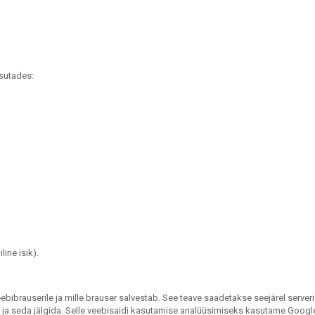
asutades:
ine isik).
rauserile ja mille brauser salvestab. See teave saadetakse seejärel serverisse 
a seda jälgida. Selle veebisaidi kasutamise analüüsimiseks kasutame Google An