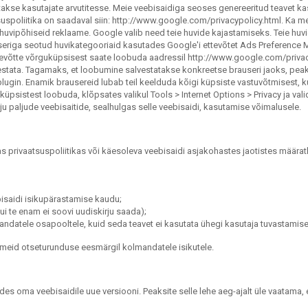
atakse kasutajate arvutitesse. Meie veebisaidiga seoses genereeritud teavet k
uspoliitika on saadaval siin: http://www.google.com/privacypolicy.html. Ka m
uvipõhiseid reklaame. Google valib need teie huvide kajastamiseks. Teie huvi
seriga seotud huvikategooriaid kasutades Google'i ettevõtet Ads Preference Ma
evõtte võrguküpsisest saate loobuda aadressil http://www.google.com/priva
alvestata. Tagamaks, et loobumine salvestatakse konkreetse brauseri jaoks, pe
gin. Enamik brausereid lubab teil keelduda kõigi küpsiste vastuvõtmisest, 
 küpsistest loobuda, klõpsates valikul Tools > Internet Options > Privacy ja val
õju paljude veebisaitide, sealhulgas selle veebisaidi, kasutamise võimalusele.
as privaatsuspoliitikas või käesoleva veebisaidi asjakohastes jaotistes määr
saidi isikupärastamise kaudu;
kui te enam ei soovi uudiskirju saada);
andatele osapooltele, kuid seda teavet ei kasutata ühegi kasutaja tuvastamis
dmeid otseturunduse eesmärgil kolmandatele isikutele.
des oma veebisaidile uue versiooni. Peaksite selle lehe aeg-ajalt üle vaatama,