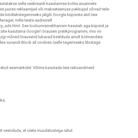
asutatakse selle veebisaidi kasutamise kohta aruannete
eie juures reklaamijad või makseteenuse pakkujad võivad teile
de kindlakstegemiseks jälgib Google küpsiste abil teie
nager, mille leiate aadressilt
cy_ads.html. See loobumismehhanism kasutab aga küpsist ja
aksite kasutama Google'i brauseri pistikprogrammi, mis on
kuigi mõned brauserid lubavad keelduda ainult kolmandate
ides suvandi Block all cookies (selle tegemiseks libistage
atletud eesmärkidel. Võime kasutada teie isikuandmeid
eks;
 et veenduda, et olete muudatustega rahul.