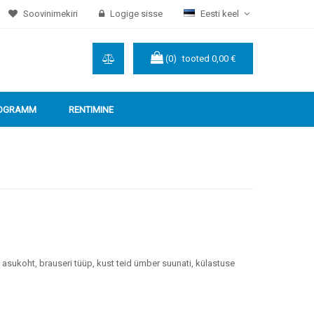
Soovinimekiri
Logige sisse
Eesti keel
(0)
tooted
0,00 €
ROGRAMM
RENTIMINE
e asukoht, brauseri tüüp, kust teid ümber suunati, külastuse