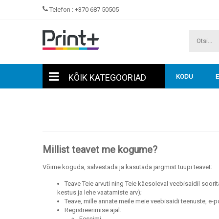
Telefon :
+370 687 50505
KÕIK KATEGOORIAD
KODU
Millist teavet me kogume?
Võime koguda, salvestada ja kasutada järgmist tüüpi teavet:
Teave Teie arvuti ning Teie käesoleval veebisaidil soor
kestus ja lehe vaatamiste arv);
Teave, mille annate meile meie veebisaidi teenuste, e-po
Registreerimise ajal:
Eesnimi,