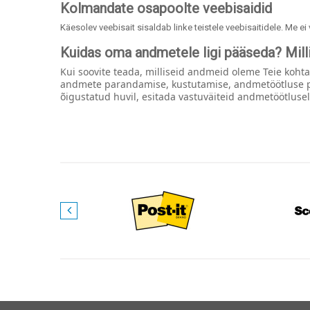
Kolmandate osapoolte veebisaidid
Käesolev veebisait sisaldab linke teistele veebisaitidele. Me e
Kuidas oma andmetele ligi pääseda? Mill
Kui soovite teada, milliseid andmeid oleme Teie kohta
andmete parandamise, kustutamise, andmetöötluse pi
õigustatud huvil, esitada vastuväiteid andmetöötluse