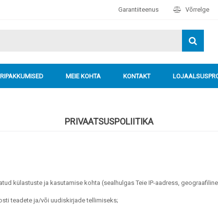
Garantiiteenus
Võrrelge
ERIPAKKUMISED
MEIE KOHTA
KONTAKT
LOJAALSUSP
PRIVAATSUSPOLIITIKA
itatud külastuste ja kasutamise kohta (sealhulgas Teie IP-aadress, geograafilin
sti teadete ja/või uudiskirjade tellimiseks;