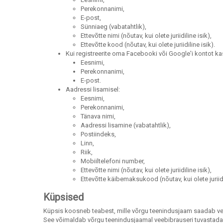
Perekonnanimi,
E-post,
Sünniaeg (vabatahtlik),
Ettevõtte nimi (nõutav, kui olete juriidiline isik),
Ettevõtte kood (nõutav, kui olete juriidiline isik).
Kui registreerite oma Facebooki või Google'i kontot k
Eesnimi,
Perekonnanimi,
E-post.
Aadressi lisamisel:
Eesnimi,
Perekonnanimi,
Tänava nimi,
Aadressi lisamine (vabatahtlik),
Postiindeks,
Linn,
Riik,
Mobiiltelefoni number,
Ettevõtte nimi (nõutav, kui olete juriidiline isik),
Ettevõtte käibemaksukood (nõutav, kui olete juriidil
Küpsised
Küpsis koosneb teabest, mille võrgu teenindusjaam saadab veebib
See võimaldab võrgu teenindusjaamal veebibrauseri tuvastada j