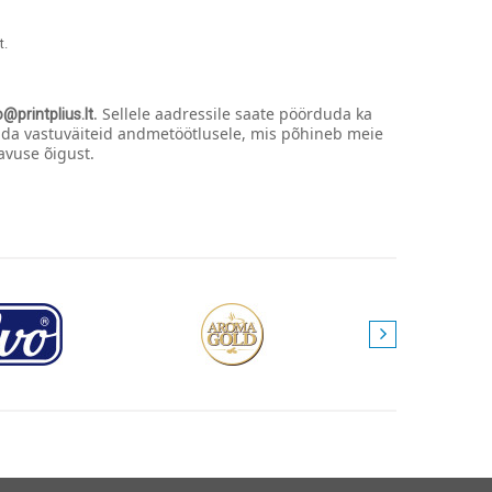
t.
. Sellele aadressile saate pöörduda ka
o@printplius.lt
ada vastuväiteid andmetöötlusele, mis põhineb meie
avuse õigust.