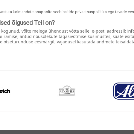
i vastuta kolmandate osapoolte veebisaitide privaatsuspoliitika ega tavade ees
ised õigused Teil on?
 kogunud, võite meiega ühendust võtta sellel e-posti aadressil:
inf
iramise, antud nõusolekute tagasivõtmise küsimustes, saate esit
le otseturunduse eesmärgil, vajadusel kasutada andmete teisaldat