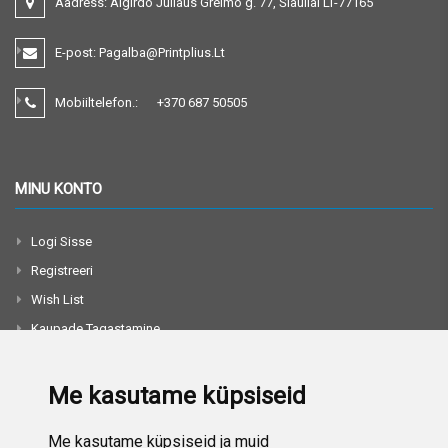
Aadress:
Algirdo Juliaus Greimo g. 77, Šiauliai LT-77165
E-post:
Pagalba@printplius.lt
Mobiiltelefon.:
+370
687 50505
MINU KONTO
Logi Sisse
Registreeri
Wish List
Kaupade Tagastamine
Toodete Võrdlus
Me kasutame küpsiseid
TEAVE
Me kasutame küpsiseid ja muid