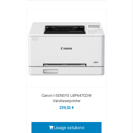
Canon I-SENSYS LBP647CDW
Värvilaserprinter
239,52 €
Lisage ostukorvi