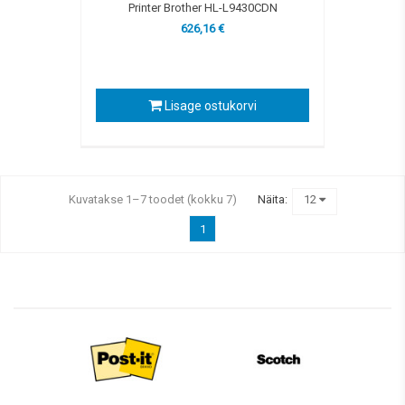
Printer Brother HL-L9430CDN
626,16 €
Lisage ostukorvi
Kuvatakse 1–7 toodet (kokku 7)
Näita:
12
1