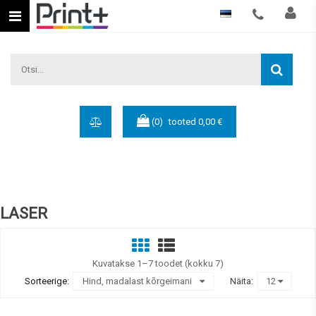
Eesti keel
(0)
tooted
0,00 €
LASER
Kuvatakse 1–7 toodet (kokku 7)
Sorteerige:
Hind, madalast kõrgeimani
Näita:
12