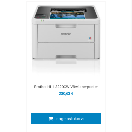
Brother HL-L3220CW Värvilaserprinter
230,63 €
Lisage ostukorvi