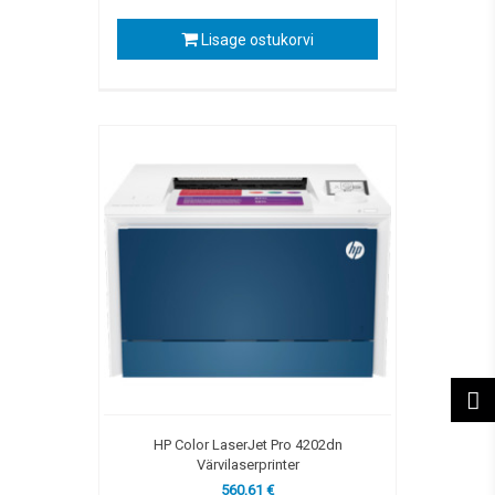
Lisage ostukorvi
HP Color LaserJet Pro 4202dn
Värvilaserprinter
560,61 €