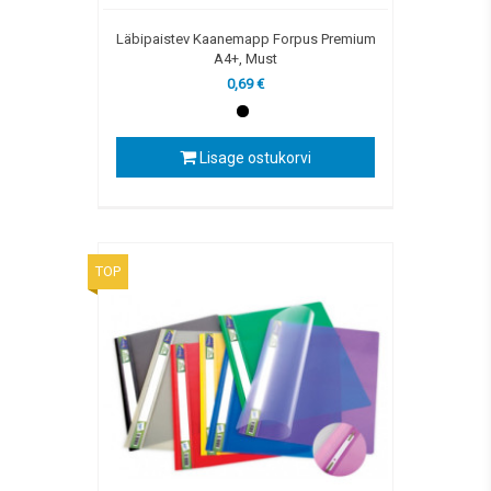
Läbipaistev Kaanemapp Forpus Premium
A4+, Must
0,69 €
Lisage ostukorvi
TOP