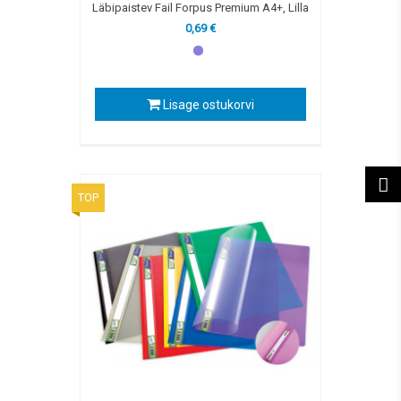
Läbipaistev Fail Forpus Premium A4+, Lilla
0,69 €
Lisage ostukorvi
TOP