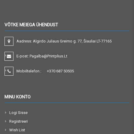
VÕTKE MEIEGA ÜHENDUST
Aadress:
Algirdo Juliaus Greimo g. 77, Šiauliai LT-77165
E-post:
Pagalba@printplius.lt
Mobiiltelefon.:
+370
687 50505
MINU KONTO
Logi Sisse
Registreeri
Wish List