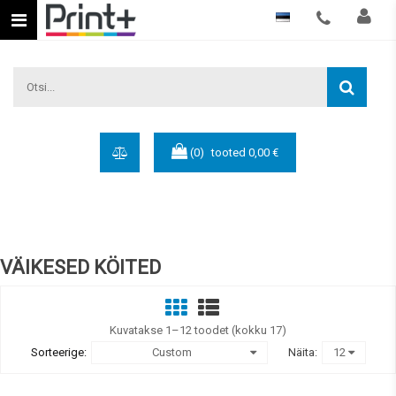
Eesti keel
(0)
tooted
0,00 €
VÄIKESED KÖITED
Kuvatakse 1–12 toodet (kokku 17)
Sorteerige:
Custom
Näita:
12