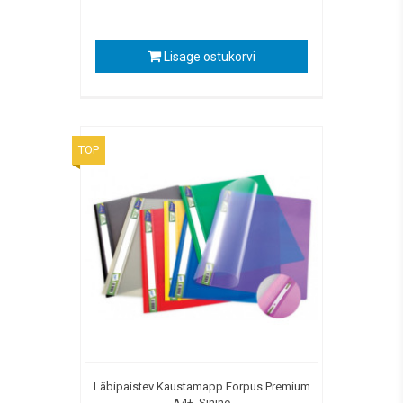
Lisage ostukorvi
TOP
Läbipaistev Kaustamapp Forpus Premium
A4+, Sinine