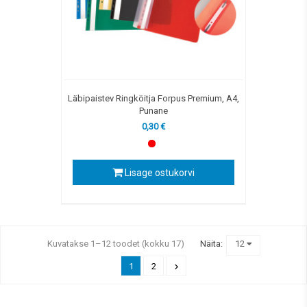
Läbipaistev Ringköitja Forpus Premium, A4,
Punane
0,30 €
Lisage ostukorvi
Kuvatakse 1–12 toodet (kokku 17)
Näita:
12
1
2
