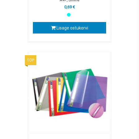
0,69 €
Lisage ostukorvi
TOP