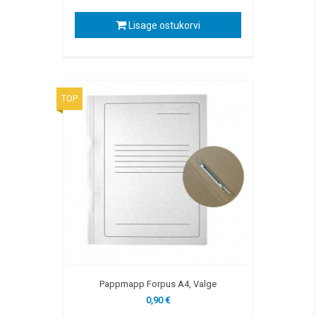
Lisage ostukorvi
TOP
Pappmapp Forpus A4, Valge
0,90 €