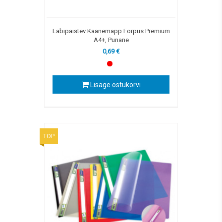
Läbipaistev Kaanemapp Forpus Premium
A4+, Punane
0,69 €
Lisage ostukorvi
TOP