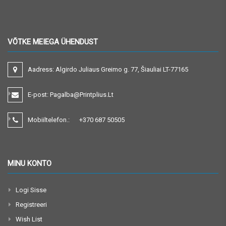
VÕTKE MEIEGA ÜHENDUST
Aadress:
Algirdo Juliaus Greimo g. 77, Šiauliai LT-77165
E-post:
Pagalba@printplius.lt
Mobiiltelefon.:
+370
687 50505
MINU KONTO
Logi Sisse
Registreeri
Wish List