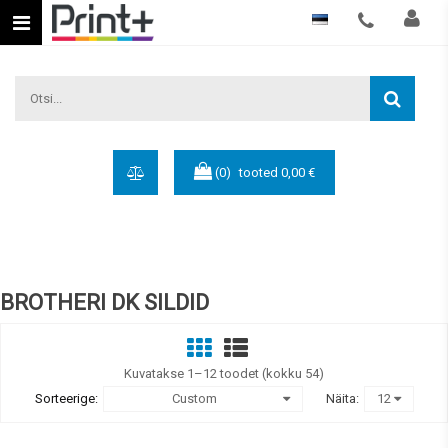
Eesti keel
(0)
tooted
0,00 €
BROTHERI DK SILDID
Kuvatakse 1–12 toodet (kokku 54)
Sorteerige:
Custom
Näita:
12