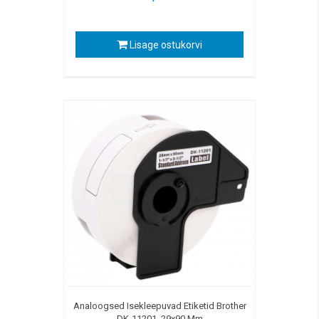
Lisage ostukorvi
Analoogsed Isekleepuvad Etiketid Brother
DK-11201, 29x90 Mm