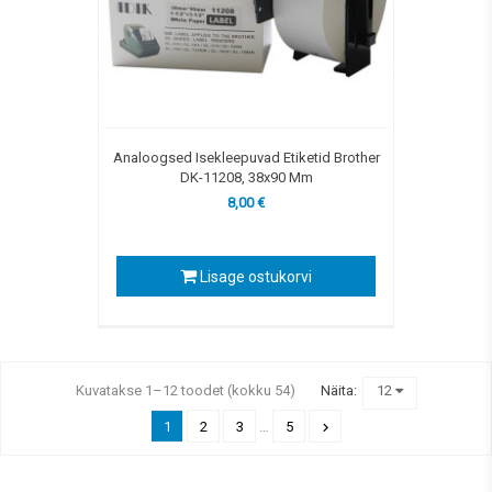
Analoogsed Isekleepuvad Etiketid Brother
DK-11208, 38x90 Mm
8,00 €
Lisage ostukorvi
Kuvatakse 1–12 toodet (kokku 54)
Näita:
12
1
2
3
…
5
