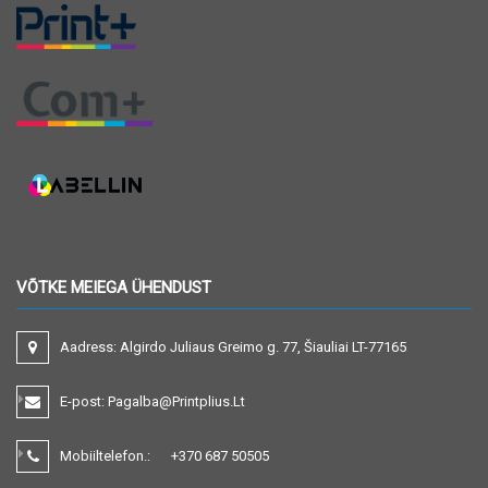
VÕTKE MEIEGA ÜHENDUST
Aadress:
Algirdo Juliaus Greimo g. 77, Šiauliai LT-77165
E-post:
Pagalba@printplius.lt
Mobiiltelefon.:
+370
687 50505