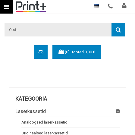
Eesti keel
(0)
tooted
0,00 €
KATEGOORIA
Laserkassetid
Analoogsed laserkassetid
Originaalsed laserkassetid