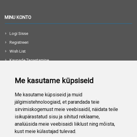
MINU KONTO
Logi Sisse
Registreeri
Wish List
Kaupade Tagastamine
Toodete Võrdlus
Me kasutame küpsiseid
TEAVE
Me kasutame küpsiseid ja muid
jälgimistehnoloogiaid, et parandada teie
Meie Kohta
sirvimiskogemust meie veebisaidil, näidata teile
Kontakt
isikupärastatud sisu ja sihitud reklaame,
analüüsida meie veebisaidi liiklust ning mõista,
Privaatsuspoliitika
kust meie külastajad tulevad.
Ostu-Müügi Eeskirjad