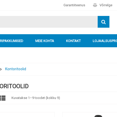
Garantiiteenus
Võrrelge
ERIPAKKUMISED
MEIE KOHTA
KONTAKT
LOJAALSUSP
Kontoritoolid
ORITOOLID
Kuvatakse 1–9 toodet (kokku 9)