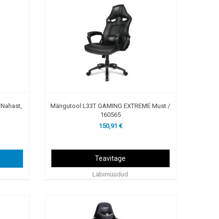
Nahast,
Mängutool L33T GAMING EXTREME Must /
160565
150,91 €
Teavitage
Läbimüüdud