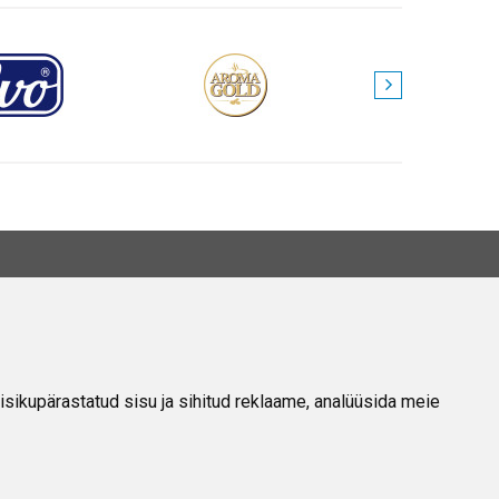
EAVE
Meie Kohta
Kontakt
isikupärastatud sisu ja sihitud reklaame, analüüsida meie
Privaatsuspoliitika
Ostu-Müügi Eeskirjad
Hulgimüük