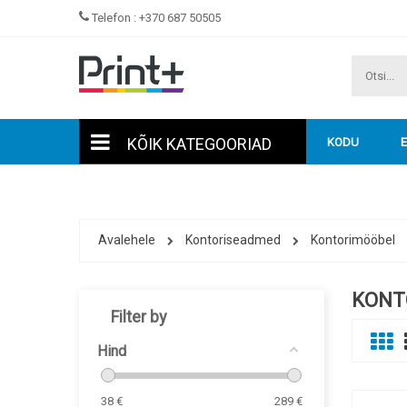
Telefon :
+370 687 50505
KÕIK KATEGOORIAD
KODU
Avalehele
Kontoriseadmed
Kontorimööbel
KONT
Filter by
Hind
38
€
289
€