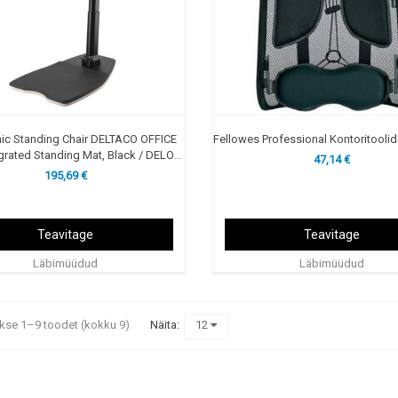
ic Standing Chair DELTACO OFFICE
Fellowes Professional Kontoritoolid
egrated Standing Mat, Black / DELO-
47,14 €
0302
195,69 €
Teavitage
Teavitage
Läbimüüdud
Läbimüüdud
kse 1–9 toodet (kokku 9)
Näita:
12