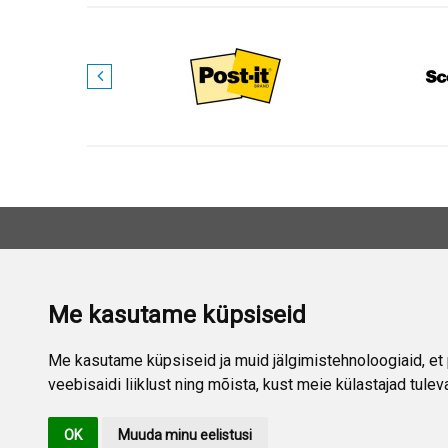
VÕTKE M
Me kasutame küpsiseid
Aad
Šia
Me kasutame küpsiseid ja muid jälgimistehnoloogiaid, et 
veebisaidi liiklust ning mõista, kust meie külastajad tulev
E-p
OK
Muuda minu eelistusi
Mob