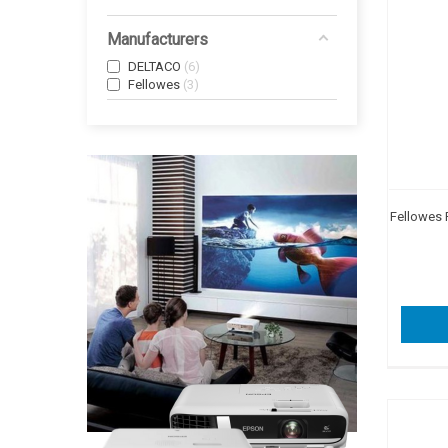
Manufacturers
DELTACO
6
Fellowes
3
Fellowes P