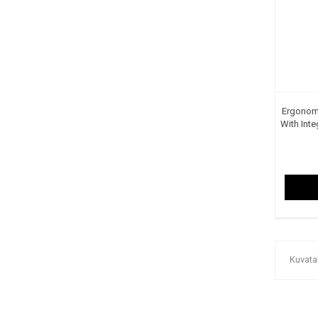
Ergonom
With Int
Kuvata