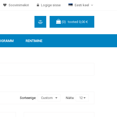
Soovinimekiri
Logige sisse
Eesti keel
(0)
tooted
0,00 €
ROGRAMM
RENTIMINE
Sorteerige:
Custom
Näita:
12