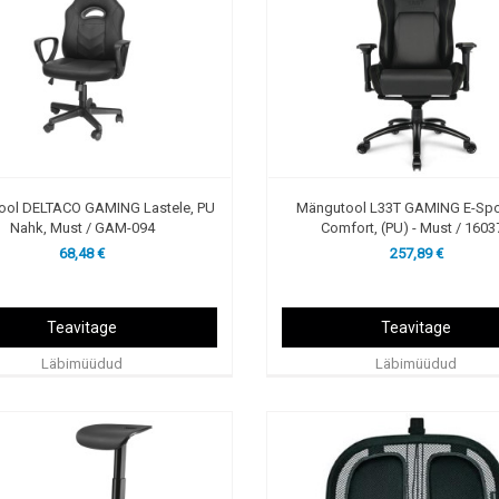
ool DELTACO GAMING Lastele, PU
Mängutool L33T GAMING E-Spo
Nahk, Must / GAM-094
Comfort, (PU) - Must / 1603
68,48 €
257,89 €
Teavitage
Teavitage
Läbimüüdud
Läbimüüdud