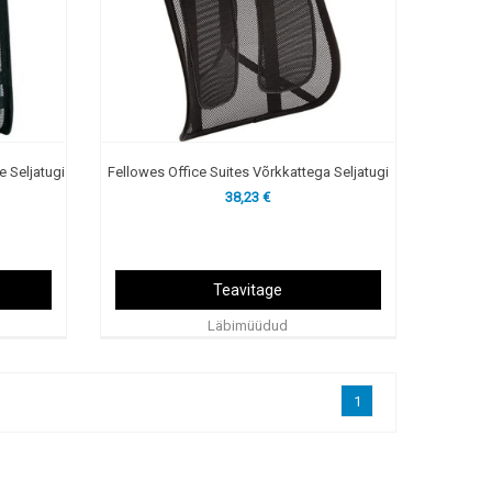
e Seljatugi
Fellowes Office Suites Võrkkattega Seljatugi
38,23 €
Teavitage
Läbimüüdud
1