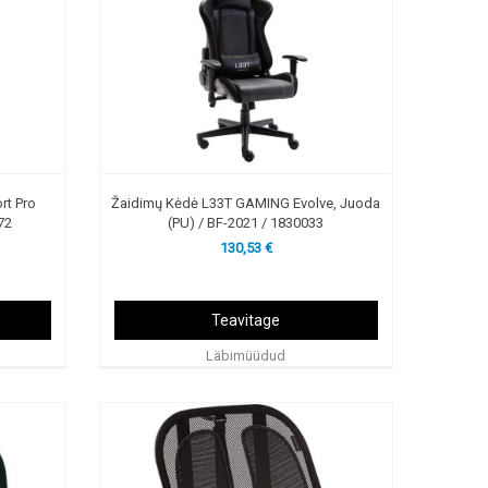
rt Pro
Žaidimų Kėdė L33T GAMING Evolve, Juoda
72
(PU) / BF-2021 / 1830033
130,53 €
Teavitage
Läbimüüdud