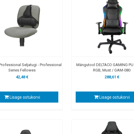
rofessional Seljatugi - Professional
Mängutool DELTACO GAMING PU 
Series Fellowes
RGB, Must / GAM-080
42,48 €
288,61 €
Lisage ostukorvi
Lisage ostukorvi