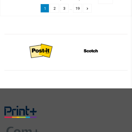
1
2
3
…
19
