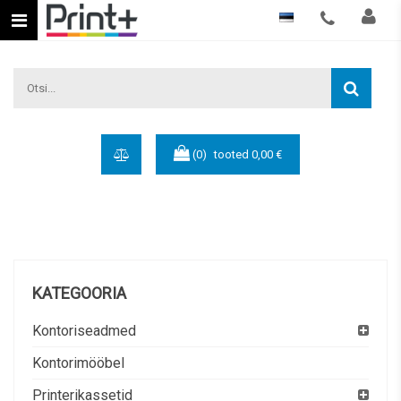
Eesti keel
(0)
tooted
0,00 €
KATEGOORIA
Kontoriseadmed
Kontorimööbel
Printerikassetid