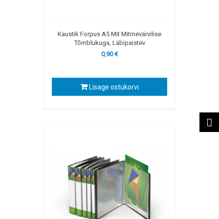
Kaustik Forpus A5 Mit Mitmevärvilise
Tõmblukuga, Läbipaistev
0,90 €
Lisage ostukorvi