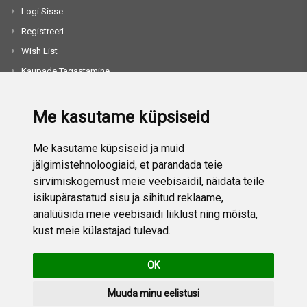
Logi Sisse
Registreeri
Wish List
Kaupade Tagastamine
Toodete Võrdlus
Me kasutame küpsiseid
TEAVE
Me kasutame küpsiseid ja muid
jälgimistehnoloogiaid, et parandada teie
Meie Kohta
sirvimiskogemust meie veebisaidil, näidata teile
Kontakt
isikupärastatud sisu ja sihitud reklaame,
analüüsida meie veebisaidi liiklust ning mõista,
Privaatsuspoliitika
kust meie külastajad tulevad.
Ostu-Müügi Eeskirjad
Hulgimüük
OK
Muuda minu eelistusi