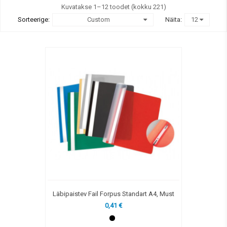
Kuvatakse 1–12 toodet (kokku 221)
Sorteerige:
Custom
Näita:
12
Läbipaistev Fail Forpus Standart A4, Must
0,41 €