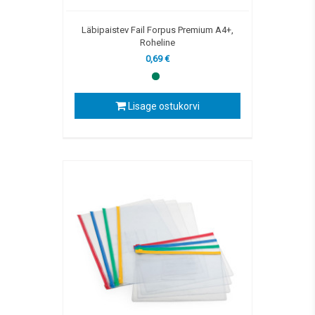
Läbipaistev Fail Forpus Premium A4+,
Roheline
0,69 €
Lisage ostukorvi