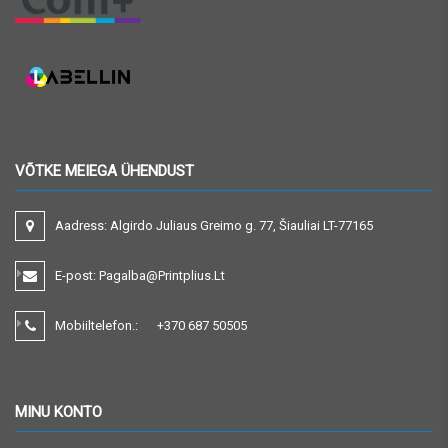
VÕTKE MEIEGA ÜHENDUST
Aadress:
Algirdo Juliaus Greimo g. 77, Šiauliai LT-77165
E-post:
Pagalba@printplius.lt
Mobiiltelefon.:
+370
687 50505
MINU KONTO