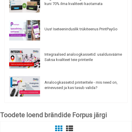
kuni 70% ilma kvaliteeti kaotamata
Uus! Iseteeninduslik trükiteenus PrintPayGo
Integraalsed analoogkassetid: usaldusväärne
Saksa kvaliteet teie printerile
Analoogkassetid printeritele - mis need on,
erinevused ja kas tasub valida?
Toodete loend brändide Forpus järgi