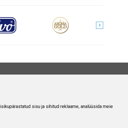
EAVE
Meie Kohta
Kontakt
isikupärastatud sisu ja sihitud reklaame, analüüsida meie
Privaatsuspoliitika
Ostu-Müügi Eeskirjad