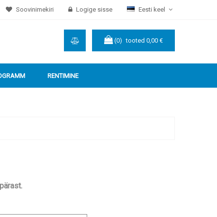
Soovinimekiri
Logige sisse
Eesti keel
(0)
tooted
0,00 €
ROGRAMM
RENTIMINE
ärast.