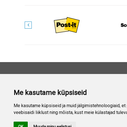
VÕTKE M
Me kasutame küpsiseid
Aad
Šia
Me kasutame küpsiseid ja muid jälgimistehnoloogiaid, et 
veebisaidi liiklust ning mõista, kust meie külastajad tulev
E-p
OK
Muuda minu eelistusi