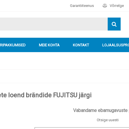
Garantiiteenus
Võrrelge
ERIPAKKUMISED
MEIE KOHTA
KONTAKT
LOJAALSUSP
te loend brändide FUJITSU järgi
Vabandame ebamugavuste p
Otsige uuesti