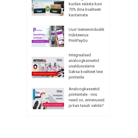
kuidas säästa kuni
70% ilma kvaliteeti
kaotamata
Uus! Iseteeninduslik
trükiteenus
PrintPayGo
Integraalsed
analoogkassetid:
usaldusväärne
Saksa kvaliteet teie
printerile
Analoogkassetid
printeritele - mis
need on, erinevused
ja kas tasub valida?