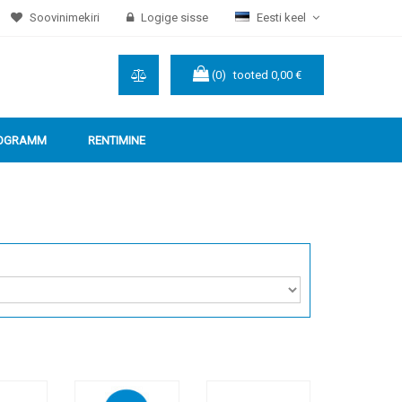
Soovinimekiri
Logige sisse
Eesti keel
(0)
tooted
0,00 €
ROGRAMM
RENTIMINE