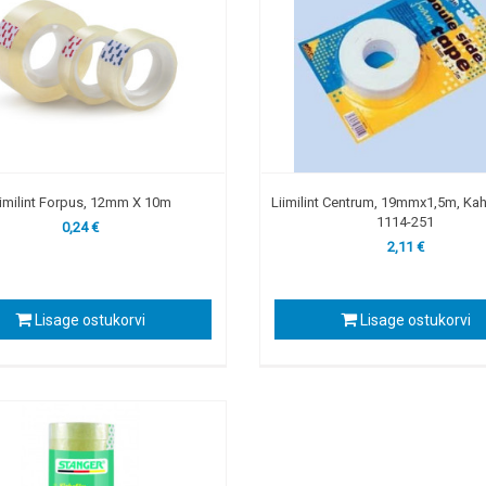
iimilint Forpus, 12mm X 10m
Liimilint Centrum, 19mmx1,5m, K
1114-251
0,24 €
2,11 €
Lisage ostukorvi
Lisage ostukorvi