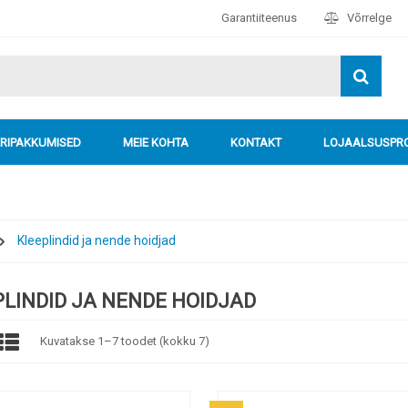
Garantiiteenus
Võrrelge
ERIPAKKUMISED
MEIE KOHTA
KONTAKT
LOJAALSUSP
Kleeplindid ja nende hoidjad
PLINDID JA NENDE HOIDJAD
Kuvatakse 1–7 toodet (kokku 7)