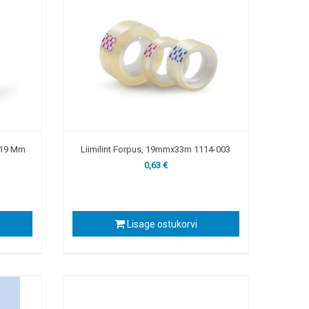
, 19 Mm
Liimilint Forpus, 19mmx33m 1114-003
0,63 €
Lisage ostukorvi