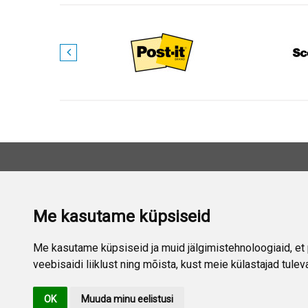
VÕTKE M
Me kasutame küpsiseid
Aad
Šia
Me kasutame küpsiseid ja muid jälgimistehnoloogiaid, et 
veebisaidi liiklust ning mõista, kust meie külastajad tulev
E-p
OK
Muuda minu eelistusi
Mob