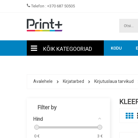
Telefon :
+370 687 50505
KÕIK KATEGOORIAD
KODU
Avalehele
Kirjatarbed
Kirjutuslaua tarvikud
KLEE
Filter by
Hind
0
€
3
€