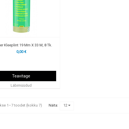
er Kleeplint 19 Mm X 33 M, 8 Tk.
0,00 €
Teavitage
Läbimüüdud
kse 1–7 toodet (kokku 7)
Näita:
12