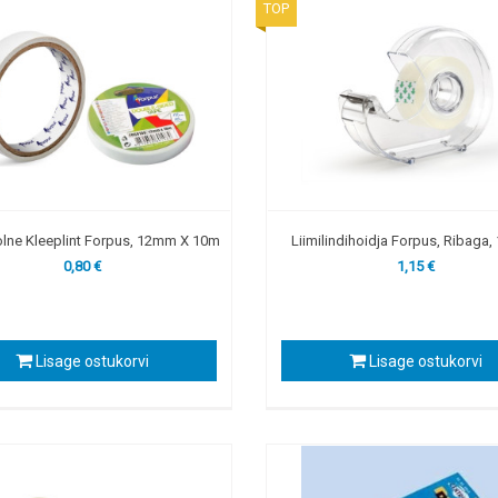
TOP
lne Kleeplint Forpus, 12mm X 10m
Liimilindihoidja Forpus, Ribaga
0,80 €
1,15 €
Lisage ostukorvi
Lisage ostukorvi