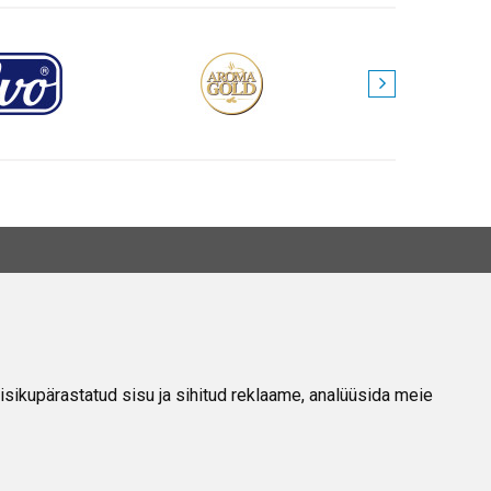
EAVE
Meie Kohta
Kontakt
isikupärastatud sisu ja sihitud reklaame, analüüsida meie
Privaatsuspoliitika
Ostu-Müügi Eeskirjad
Hulgimüük