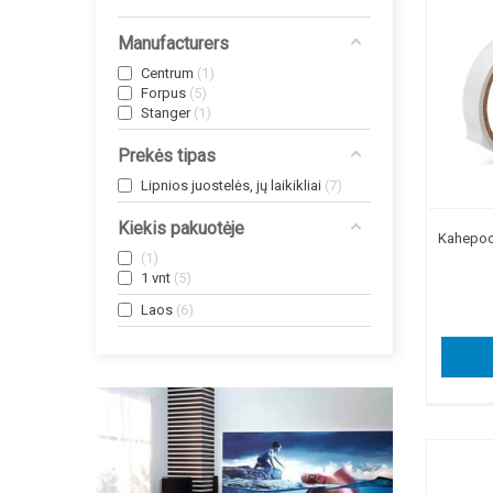
Manufacturers
Centrum
1
Forpus
5
Stanger
1
Prekės tipas
Lipnios juostelės, jų laikikliai
7
Kiekis pakuotėje
Kahepoo
1
1 vnt
5
Laos
6