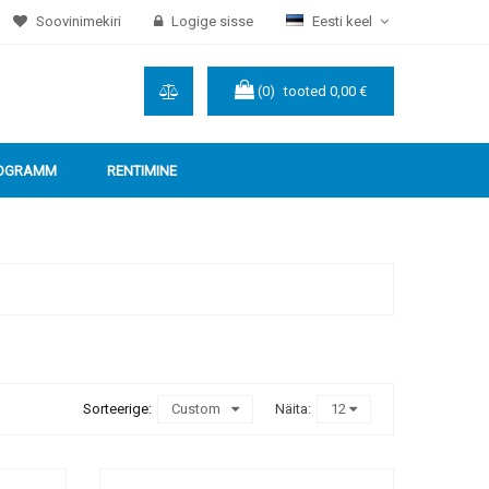
Soovinimekiri
Logige sisse
Eesti keel
(0)
tooted
0,00 €
ROGRAMM
RENTIMINE
Sorteerige:
Custom
Näita:
12